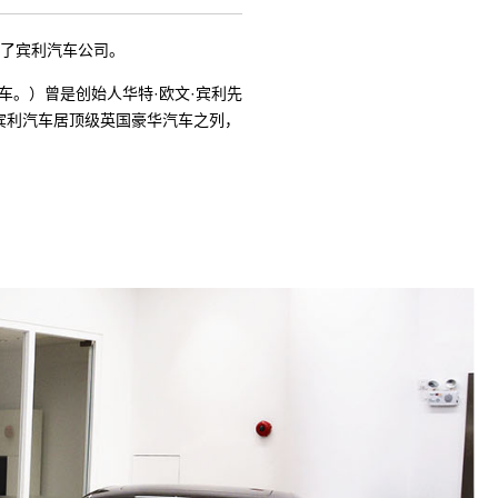
生创办了宾利汽车公司。
级别中出类拔萃的车。）曾是创始人华特·欧文·宾利先
宾利汽车居顶级英国豪华汽车之列，