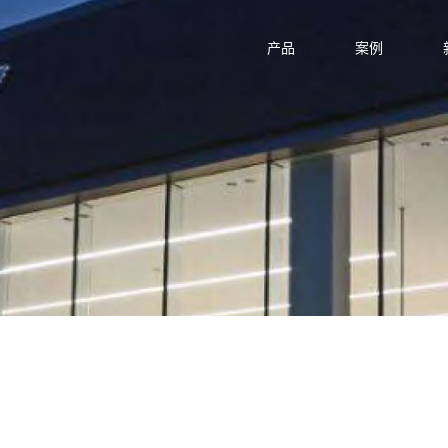
产品
案例
百利产品
5G
红胸鸟系列
IT
金
交
医
更