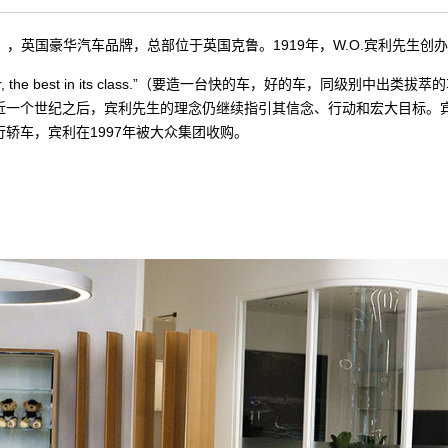
Limited），英国豪华汽车品牌，总部位于英国克鲁。1919年，W.O.宾利先
 a good car, the best in its class.”（要造一台快的车，好的车，同
近一个世纪之后，宾利先生的理念仍
继续
指引其信念、行动和宏大目标。
行
轿车
，宾利在1997年被
大众
集团收购。