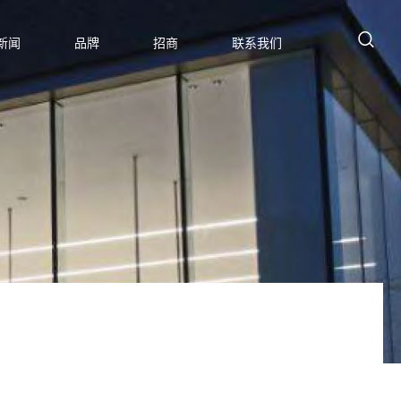
新闻
品牌
招商
联系我们
-新基建
设计理念
关于百利
-高科
品牌荣誉
融-保险
发展历程
通-运输
新闻资讯
疗-教育
百利杯
多行业
设计周
社会责任